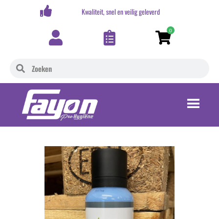
,-
Kwaliteit, snel en veilig geleverd
0