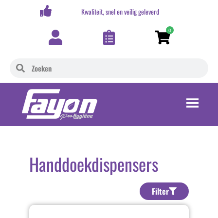
erd
Online Bestelgemak
0
Handdoekdispensers
Filter