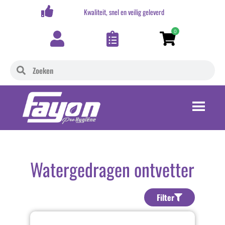
,-
Kwaliteit, snel en veilig geleverd
0
Watergedragen ontvetter
Filter