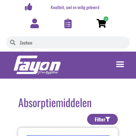
,-
Kwaliteit, snel en veilig geleverd
0
Absorptiemiddelen
Filter