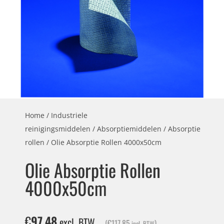
Home
/
Industriele
reinigingsmiddelen
/
Absorptiemiddelen
/
Absorptie
rollen
/ Olie Absorptie Rollen 4000x50cm
Olie Absorptie Rollen
4000x50cm
€
97,48
excl. BTW
(
€
117,85
)
incl. BTW