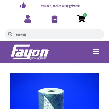
,-
Kwaliteit, snel en veilig geleverd
0