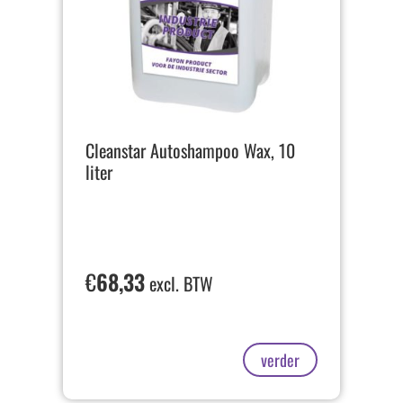
Cleanstar Autoshampoo Wax, 10
liter
€
68,33
excl. BTW
verder