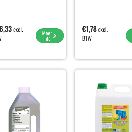
6,33
€
1,78
excl.
excl.
Meer
W
BTW
info