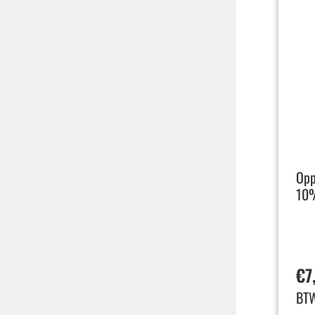
Opp
10%
€
7
BT