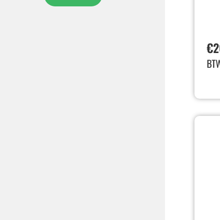
€
2
BT