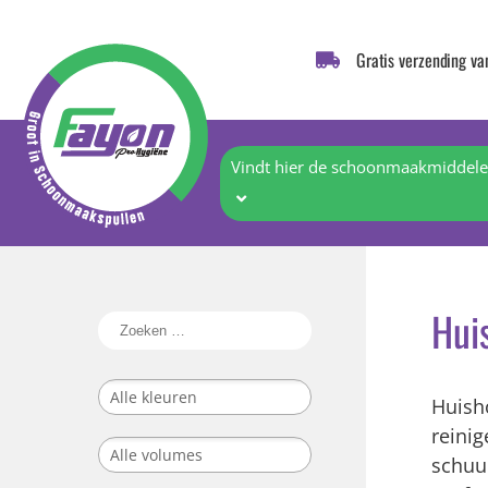
Gratis verzending va
Vindt hier de schoonmaakmiddelen
Hui
Huish
reini
schuu