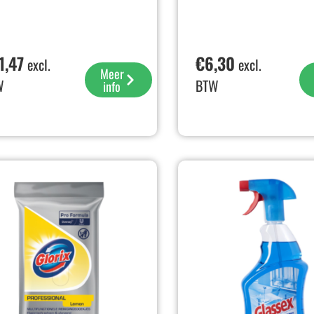
1,47
€
6,30
excl.
excl.
Meer
W
BTW
info