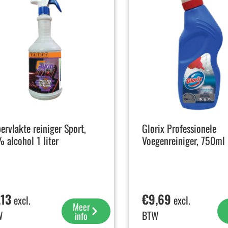
ervlakte reiniger Sport,
Glorix Professionele
 alcohol 1 liter
Voegenreiniger, 750ml
,13
€
9,69
excl.
excl.
Meer
W
BTW
info