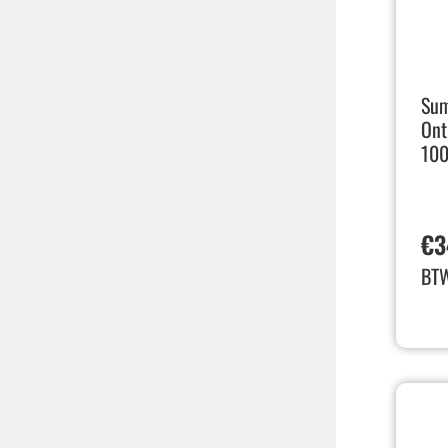
Sum
Ont
10
€
3
BT