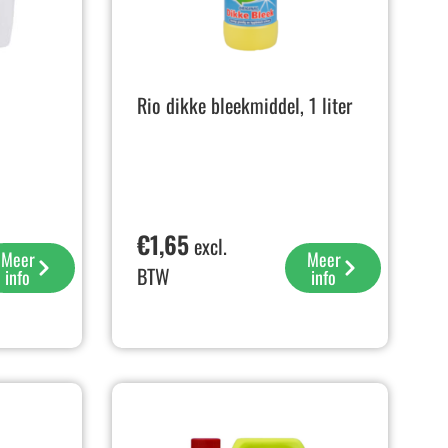
Rio dikke bleekmiddel, 1 liter
€
1,65
excl.
Meer
Meer
BTW
info
info