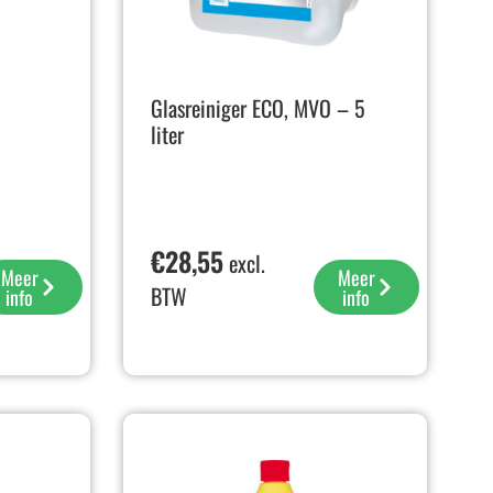
Glasreiniger ECO, MVO – 5
liter
€
28,55
excl.
Meer
Meer
BTW
info
info