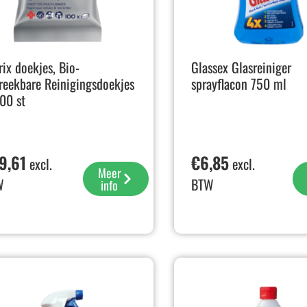
rix doekjes, Bio-
Glassex Glasreiniger
reekbare Reinigingsdoekjes
sprayflacon 750 ml
00 st
9,61
€
6,85
excl.
excl.
Meer
W
BTW
info