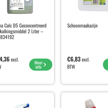
a Calc D5 Geconcentreerd
Schoonmaakazijn
kalkingsmiddel 2 Liter –
0834192
4,36
€
6,83
excl.
excl.
Meer
W
BTW
info