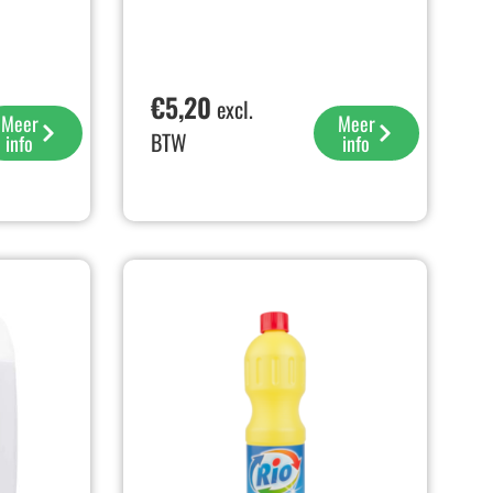
€
5,20
excl.
Meer
Meer
BTW
info
info