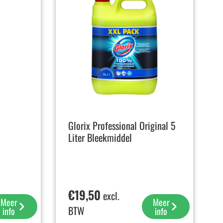
Glorix Professional Original 5
Liter Bleekmiddel
€
19,50
excl.
Meer
Meer
BTW
info
info