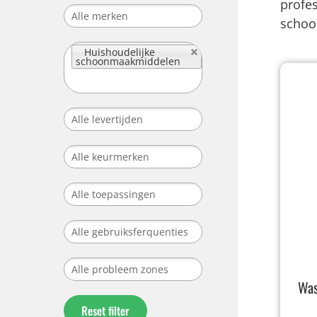
profes
schoo
Huishoudelijke
schoonmaakmiddelen
Was