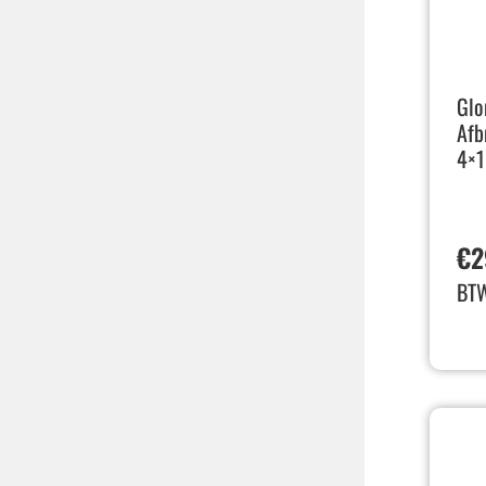
Glo
Afb
4×1
€
2
BT