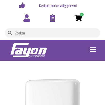
,-
Kwaliteit, snel en veilig geleverd
0