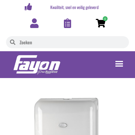
,-
Kwaliteit, snel en veilig geleverd
0