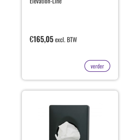
Elevation-Line
€
165,05
excl. BTW
verder