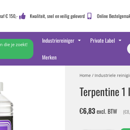
naf € 150,-
Kwaliteit, snel en veilig geleverd
Online Bestelgema
Industriereiniger
Private Label
 die je zoekt!
Merken
Home
/
Industriele reini
Terpentine 1 l
€
6,83
excl. BTW
(
€
8