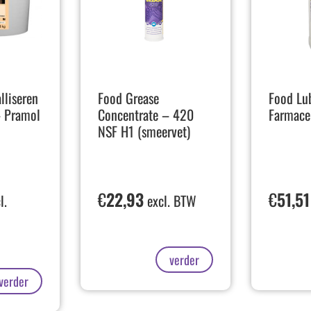
alliseren
Food Grease
Food Lu
– Pramol
Concentrate – 420
Farmace
NSF H1 (smeervet)
€
22,93
€
51,51
l.
excl. BTW
verder
verder