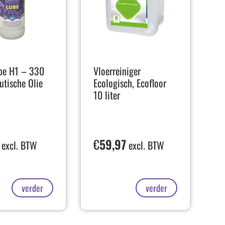
be H1 – 330
Vloerreiniger
utische Olie
Ecologisch, Ecofloor
10 liter
€
59,97
excl. BTW
excl. BTW
verder
verder