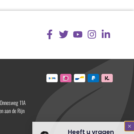
 Onnesweg 11A
n aan de Rijn
Heeft u vragen
over dit product?