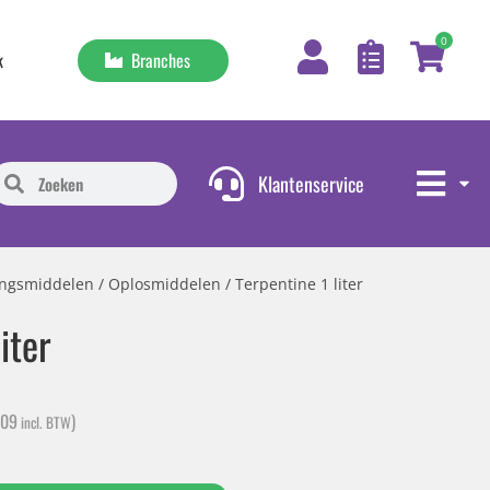
0
Branches
k
Klantenservice
gingsmiddelen
/
Oplosmiddelen
/ Terpentine 1 liter
iter
,09
)
incl. BTW