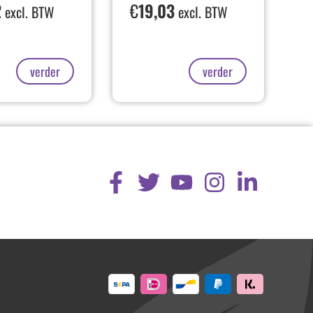
2
€
19,03
excl. BTW
excl. BTW
verder
verder