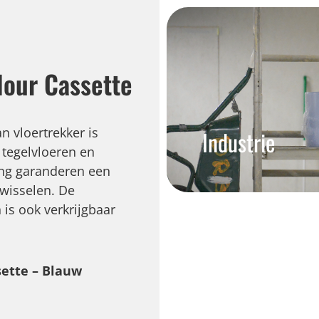
lour Cassette
an vloertrekker is
Industrie
 tegelvloeren en
ing garanderen een
rwisselen. De
 is ook verkrijgbaar
sette – Blauw