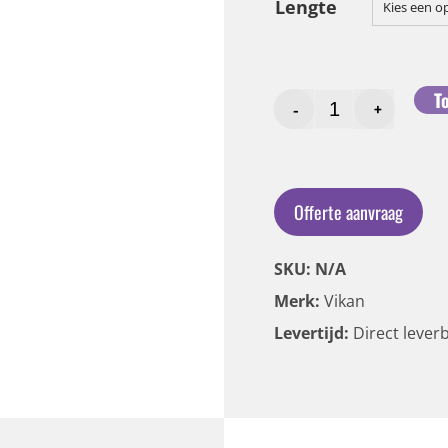
Lengte
Kies een o
T
-
+
Offerte aanvraag
SKU: N/A
Merk:
Vikan
Levertijd:
Direct lever