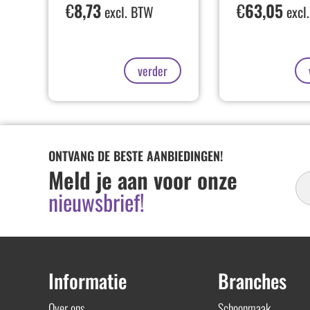
€
8,73
€
63,05
excl. BTW
excl
verder
ONTVANG DE BESTE AANBIEDINGEN!
In
Meld je aan voor onze
Ni
nieuwsbrief!
Informatie
Branches
Over ons
Schoonmaak