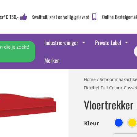
naf € 150,-
Kwaliteit, snel en veilig geleverd
Online Bestelgema
Industriereiniger
Private Label
 die je zoekt!
Merken
Home
/
Schoonmaakartike
Flexibel Full Colour Casse
Vloertrekker 
Kleur