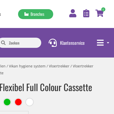
0
Branches
k
Klantenservice
len
/
Vikan hygiene system
/
Vloertrekker
/ Vloertrekker
tte
Flexibel Full Colour Cassette