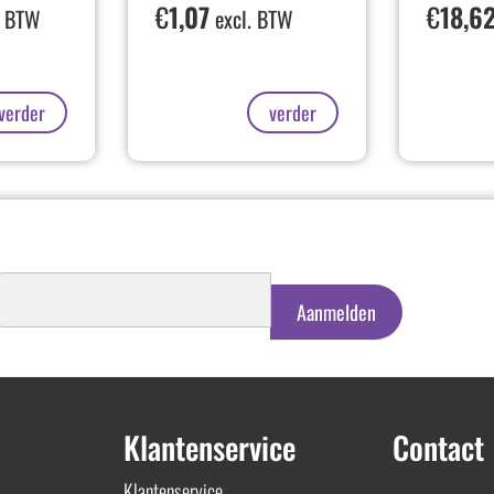
€
1,07
€
18,6
. BTW
excl. BTW
verder
verder
schrijven
euwsbrief
Aanmelden
Klantenservice
Contact
Klantenservice