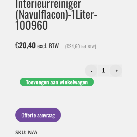
Interieurreiniger
(Navulflacon)-1Liter-
100960
€
20,40
excl. BTW
(
€
24,60
)
incl. BTW
-
+
Toevoegen aan winkelwagen
Offerte aanvraag
SKU: N/A