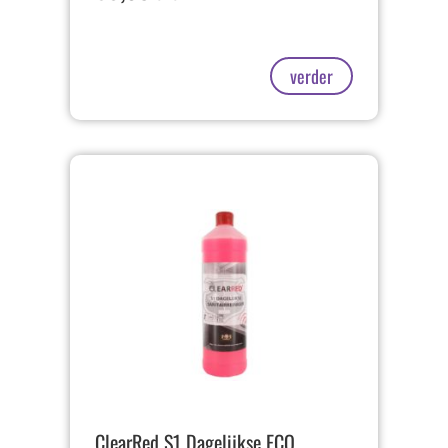
verder
ClearRed S1 Dagelijkse ECO