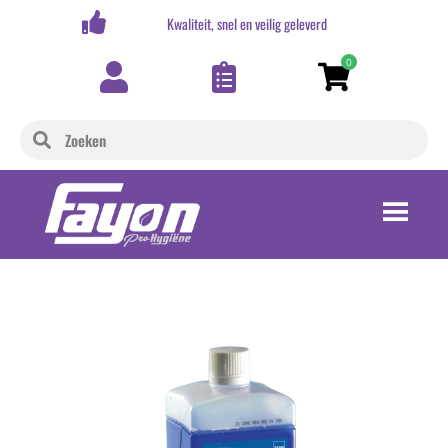
,-
Kwaliteit, snel en veilig geleverd
0