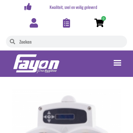
,-
Kwaliteit, snel en veilig geleverd
0