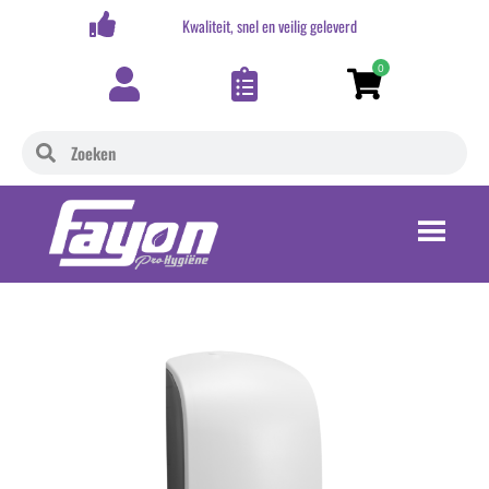
,-
Kwaliteit, snel en veilig geleverd
0