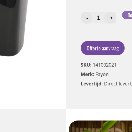
T
-
+
Offerte aanvraag
SKU:
141002021
Merk:
Fayon
Levertijd:
Direct lever