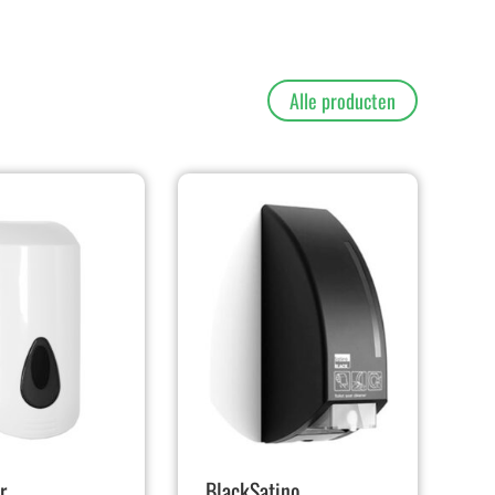
Alle producten
r
BlackSatino