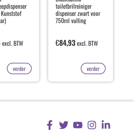
eepdispenser
toiletbrilreiniger
Kunststof
dispenser zwart voor
ar)
750ml vulling
6
€
84,93
excl. BTW
excl. BTW
verder
verder