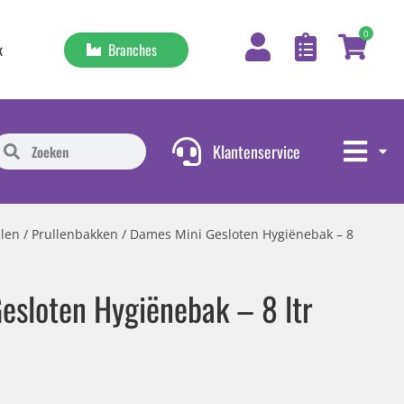
0
Branches
k
Klantenservice
len
/
Prullenbakken
/ Dames Mini Gesloten Hygiënebak – 8
esloten Hygiënebak – 8 ltr