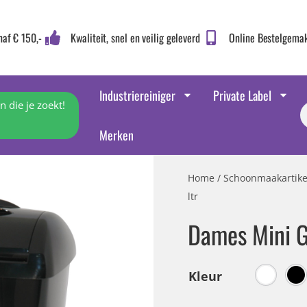
naf € 150,-
Kwaliteit, snel en veilig geleverd
Online Bestelgema
Industriereiniger
Private Label
 die je zoekt!
Merken
Home
/
Schoonmaakartike
ltr
Dames Mini G
Kleur