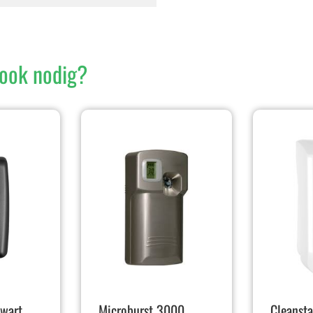
ook nodig?
zwart
Microburst 3000
Cleansta