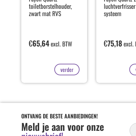
toiletborstelhouder,
luchtverfrisser
zwart mat RVS
systeem
€
65,64
€
75,18
excl. BTW
excl.
verder
ONTVANG DE BESTE AANBIEDINGEN!
In
Meld je aan voor onze
Ni