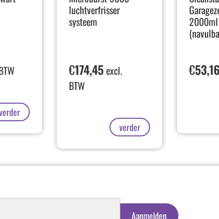
luchtverfrisser
Garagez
systeem
2000ml 
(navulba
€
174,45
€
53,1
 BTW
excl.
BTW
verder
verder
schrijven
euwsbrief
Aanmelden