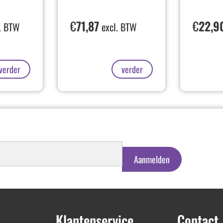
€
71,87
€
22,9
. BTW
excl. BTW
verder
verder
schrijven
euwsbrief
Aanmelden
Klantenservice
Contact