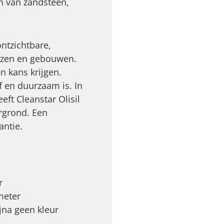
n van zandsteen,
ntzichtbare,
uizen en gebouwen.
n kans krijgen.
f en duurzaam is. In
ft Cleanstar Olisil
rgrond. Een
antie.
r
 meter
jna geen kleur