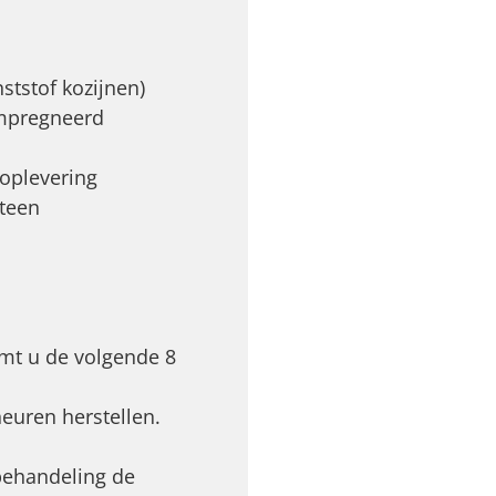
ststof kozijnen)
ïmpregneerd
oplevering
steen
mt u de volgende 8
euren herstellen.
 behandeling de