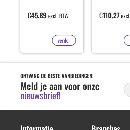
€
45,89
€
110,27
excl. BTW
excl
verder
ONTVANG DE BESTE AANBIEDINGEN!
In
Meld je aan voor onze
Ni
nieuwsbrief!
Informatie
Branches