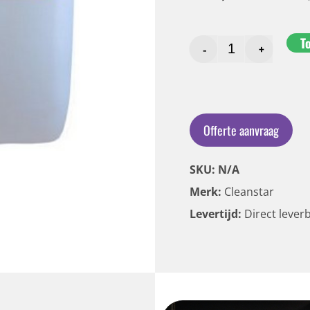
T
-
+
Offerte aanvraag
SKU: N/A
Merk:
Cleanstar
Levertijd:
Direct lever