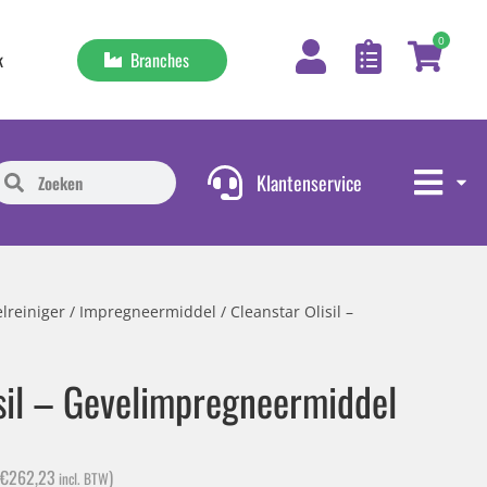
0
Branches
k
Klantenservice
lreiniger
/
Impregneermiddel
/ Cleanstar Olisil –
isil – Gevelimpregneermiddel
€
262,23
)
incl. BTW