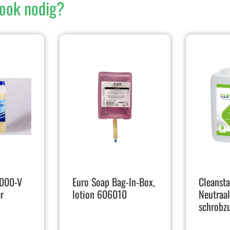
ook nodig?
000-V
Euro Soap Bag-In-Box,
Cleansta
r
lotion 606010
Neutraal
schrobz