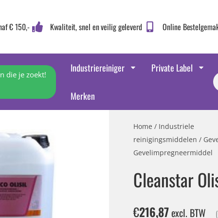
naf € 150,-
Kwaliteit, snel en veilig geleverd
Online Bestelgema
Industriereiniger
Private Label
 die je zoekt!
Merken
Home
/
Industriele
reinigingsmiddelen
/
Geve
Gevelimpregneermiddel
Cleanstar Ol
€
216,87
excl. BTW
(