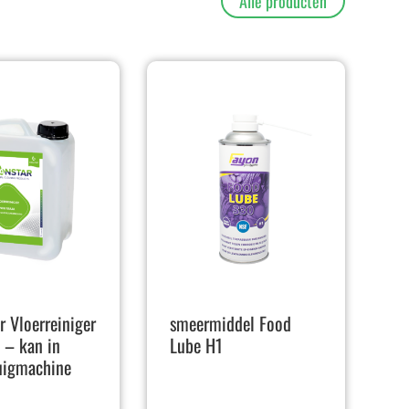
Alle producten
r Vloerreiniger
smeermiddel Food
 – kan in
Lube H1
uigmachine