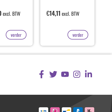
0
€
14,11
excl. BTW
excl. BTW
verder
verder