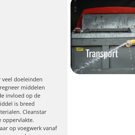
Transport
r veel doeleinden
pregneer middelen
de invloed op de
iddel is breed
terialen. Cleanstar
e oppervlakte.
baar op voegwerk vanaf