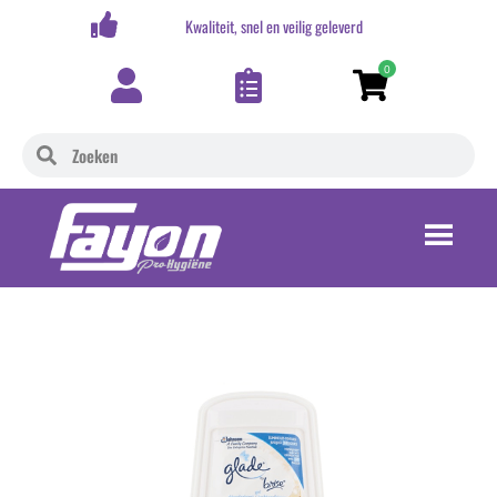
,-
Kwaliteit, snel en veilig geleverd
0