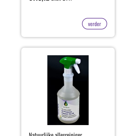
verder
Natuurlijke allesreiniger,