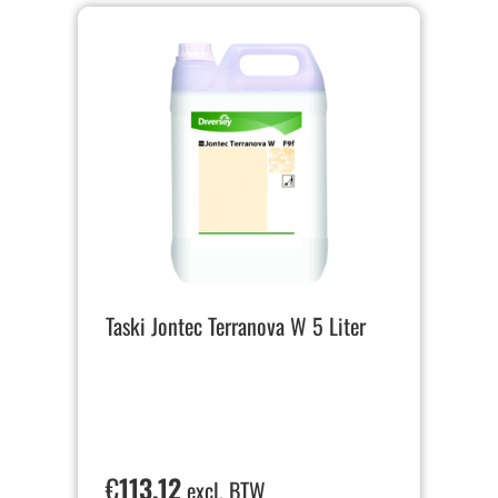
Taski Jontec Terranova W 5 Liter
€
113,12
excl. BTW