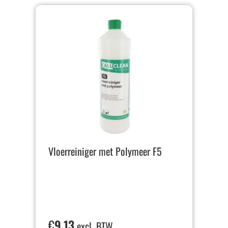
Vloerreiniger met Polymeer F5
€
9,13
excl. BTW