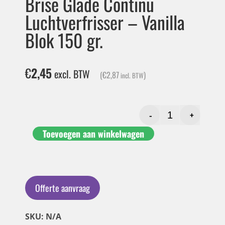
Brise Glade Continu
Luchtverfrisser – Vanilla
Blok 150 gr.
€
2,45
excl. BTW
(
€
2,87
)
incl. BTW
-
+
Toevoegen aan winkelwagen
Offerte aanvraag
SKU: N/A