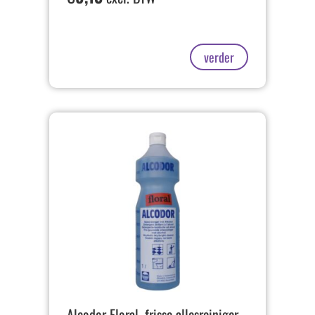
verder
Alcodor Floral, frisse allesreiniger,