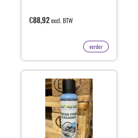
€
88,92
excl. BTW
verder