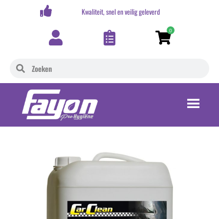
,-
Kwaliteit, snel en veilig geleverd
0