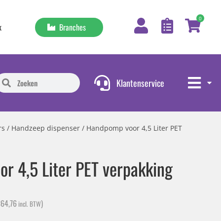
0
Branches
k
Klantenservice
rs
/
Handzeep dispenser
/ Handpomp voor 4,5 Liter PET
r 4,5 Liter PET verpakking
€
64,76
)
incl. BTW