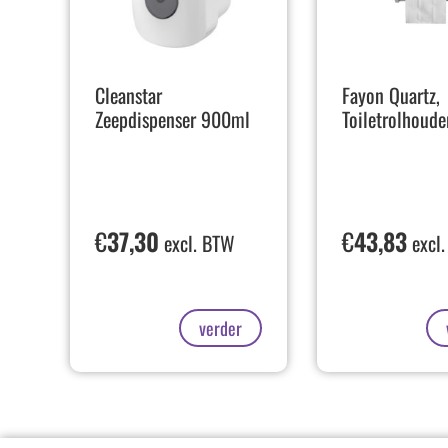
Cleanstar
Fayon Quartz,
Zeepdispenser 900ml
Toiletrolhoude
€
37,30
€
43,83
excl. BTW
excl
verder