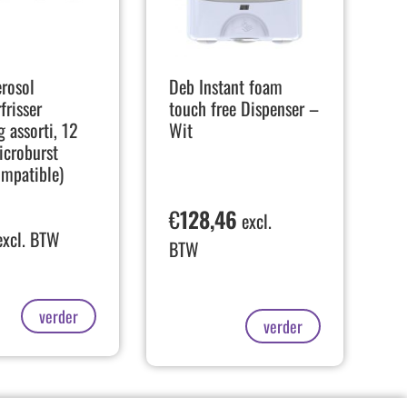
rosol
Deb Instant foam
frisser
touch free Dispenser –
g assorti, 12
Wit
icroburst
mpatible)
€
128,46
excl.
xcl. BTW
BTW
verder
verder