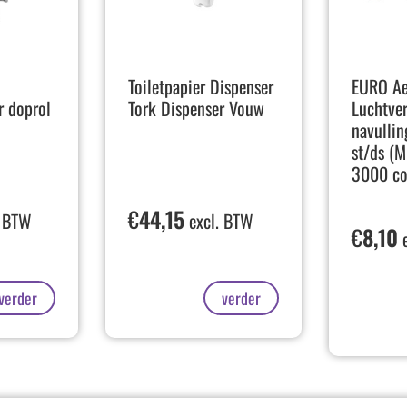
Toiletpapier Dispenser
EURO Ae
r doprol
Tork Dispenser Vouw
Luchtver
navullin
st/ds (M
3000 co
€
44,15
. BTW
excl. BTW
€
8,10
e
verder
verder