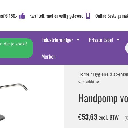
naf € 150,-
Kwaliteit, snel en veilig geleverd
Online Bestelgema
Industriereiniger
Private Label
 die je zoekt!
Merken
Home
/
Hygiene dispense
verpakking
Handpomp voo
€
53,63
excl. BTW
(