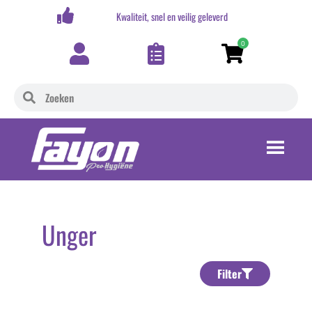
,-
Kwaliteit, snel en veilig geleverd
0
Unger
Filter