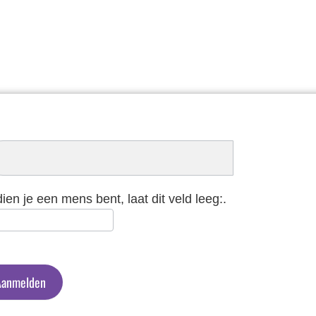
schrijven
euwsbrief
dien je een mens bent, laat dit veld leeg:.
Aanmelden