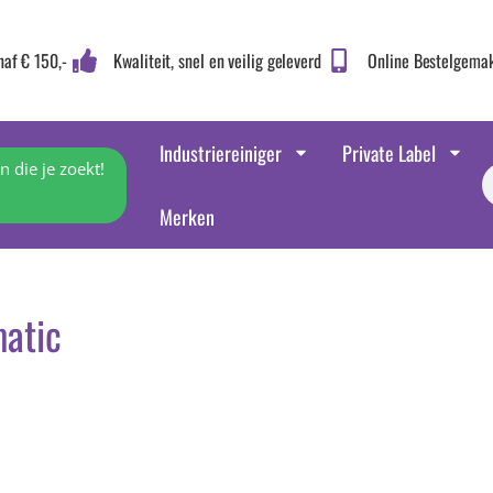
naf € 150,-
Kwaliteit, snel en veilig geleverd
Online Bestelgema
Industriereiniger
Private Label
 die je zoekt!
Merken
atic