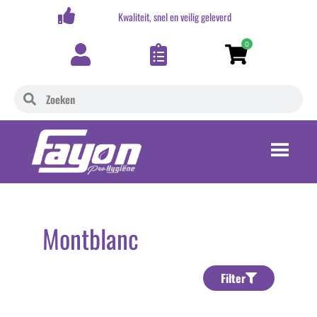
,-
Kwaliteit, snel en veilig geleverd
0
Montblanc
Filter