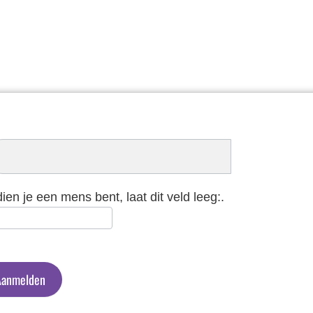
schrijven
euwsbrief
dien je een mens bent, laat dit veld leeg:.
Aanmelden