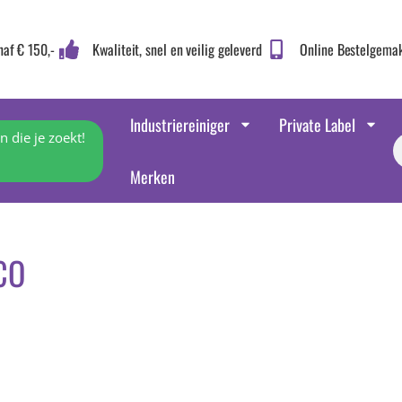
naf € 150,-
Kwaliteit, snel en veilig geleverd
Online Bestelgema
Industriereiniger
Private Label
 die je zoekt!
Merken
CO