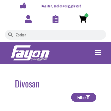
,-
Kwaliteit, snel en veilig geleverd
0
Divosan
Filter