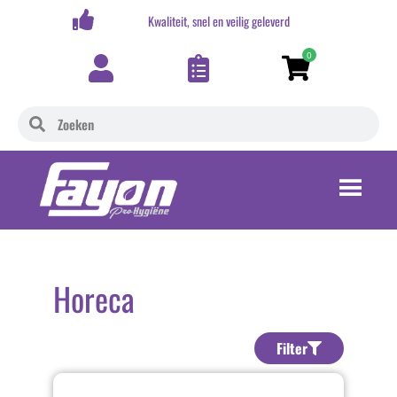
,-
Kwaliteit, snel en veilig geleverd
0
Horeca
Filter