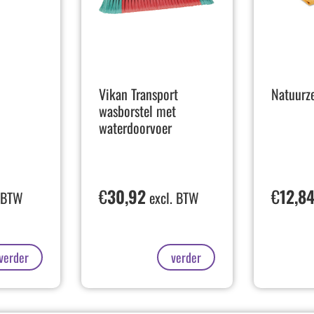
Vikan Transport
Natuurz
wasborstel met
waterdoorvoer
€
30,92
€
12,8
 BTW
excl. BTW
verder
verder