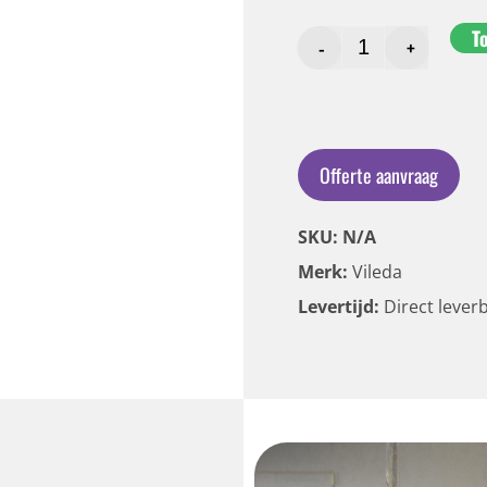
T
-
+
Offerte aanvraag
SKU: N/A
Merk:
Vileda
Levertijd:
Direct lever