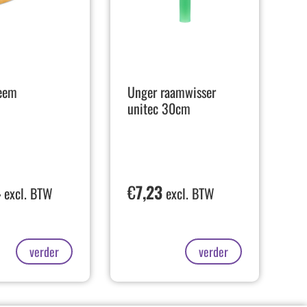
eem
Unger raamwisser
unitec 30cm
4
€
7,23
excl. BTW
excl. BTW
verder
verder