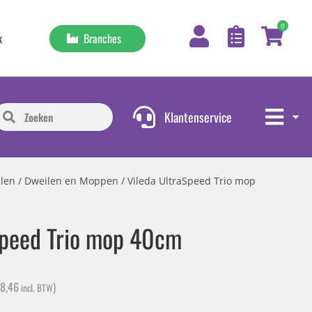
0
Branches
k
Klantenservice
len
/
Dweilen en Moppen
/ Vileda UltraSpeed Trio mop
Speed Trio mop 40cm
18,46
)
incl. BTW