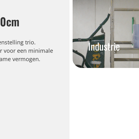
 40cm
stelling trio.
Industrie
er voor een minimale
name vermogen.