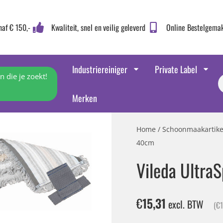
naf € 150,-
Kwaliteit, snel en veilig geleverd
Online Bestelgema
Industriereiniger
Private Label
 die je zoekt!
Merken
Home
/
Schoonmaakartike
40cm
Vileda Ultra
€
15,31
excl. BTW
(
€