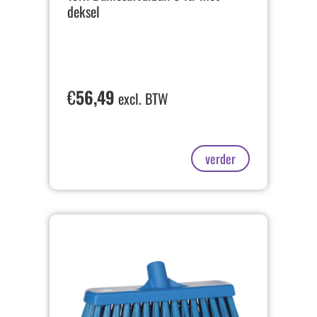
deksel
€
56,49
excl. BTW
verder