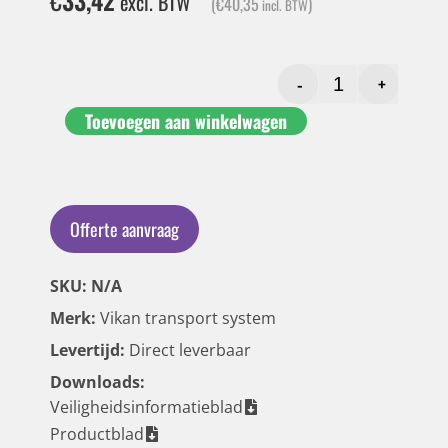
€
33,42
excl. BTW
(
€
40,35
)
incl. BTW
-
+
Toevoegen aan winkelwagen
Offerte aanvraag
SKU: N/A
Merk:
Vikan transport system
Levertijd:
Direct leverbaar
Downloads:
Veiligheidsinformatieblad
Productblad