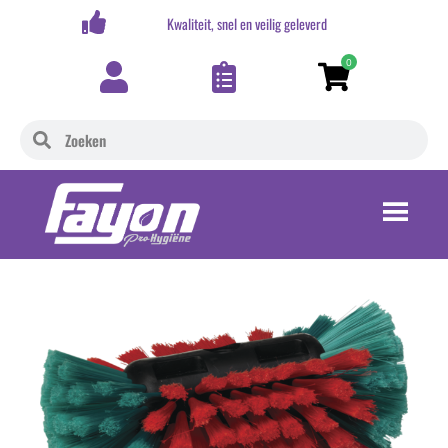
,-
Kwaliteit, snel en veilig geleverd
0