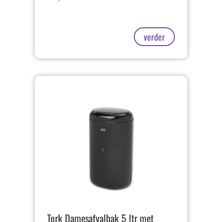
verder
Tork Damesafvalbak 5 ltr met