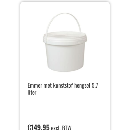
Emmer met kunststof hengsel 5,7
liter
€
149,95
excl. BTW