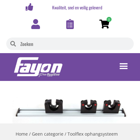
,-
Kwaliteit, snel en veilig geleverd
0
Home
/
Geen categorie
/ Toolflex ophangsysteem