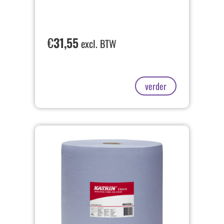
€
31,55
excl. BTW
verder