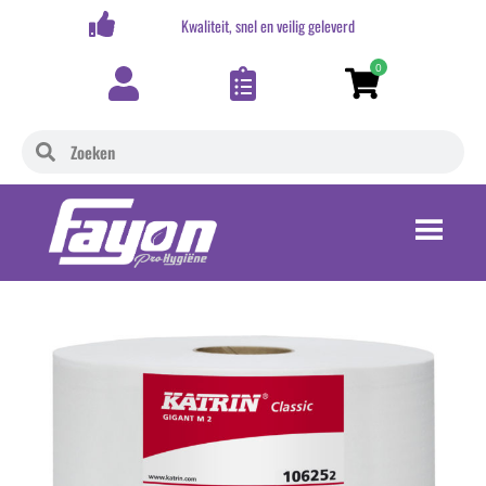
,-
Kwaliteit, snel en veilig geleverd
0