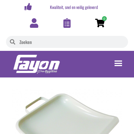
,-
Kwaliteit, snel en veilig geleverd
0