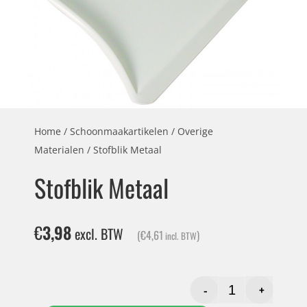
Home
/
Schoonmaakartikelen
/
Overige
Materialen
/ Stofblik Metaal
Stofblik Metaal
€
3,98
excl. BTW
(
€
4,61
)
incl. BTW
-
+