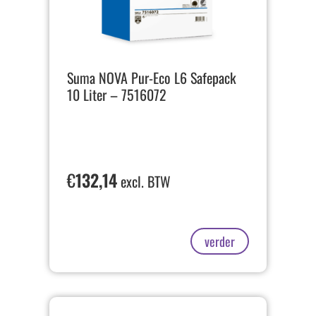
Suma NOVA Pur-Eco L6 Safepack
10 Liter – 7516072
€
132,14
excl. BTW
verder