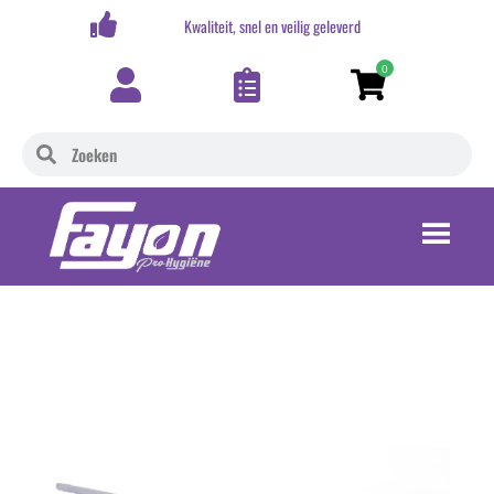
,-
Kwaliteit, snel en veilig geleverd
0