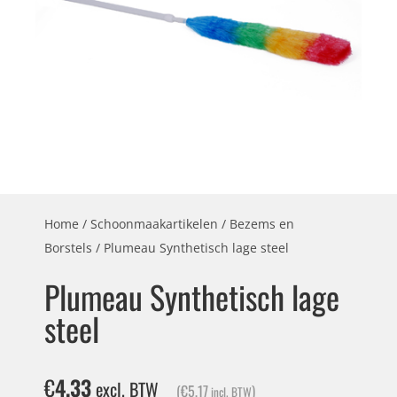
Home
/
Schoonmaakartikelen
/
Bezems en
Borstels
/ Plumeau Synthetisch lage steel
Plumeau Synthetisch lage
steel
€
4,33
excl. BTW
(
€
5,17
)
incl. BTW