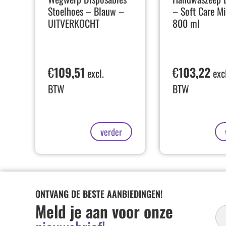
Stoelhoes – Blauw –
– Soft Care Mi
UITVERKOCHT
800 ml
€
109,51
€
103,22
excl.
excl
BTW
BTW
verder
ONTVANG DE BESTE AANBIEDINGEN!
In
Meld je aan voor onze
Ni