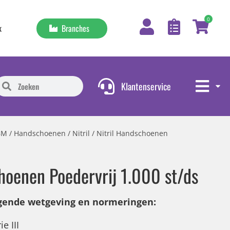
0
Branches
k
Klantenservice
BM
/
Handschoenen
/
Nitril
/ Nitril Handschoenen
hoenen Poedervrij 1.000 st/ds
lgende wetgeving en normeringen:
e III