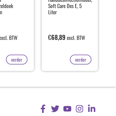
zeldoek
Soft Care Des E, 5
m
Liter
€
68,89
excl. BTW
excl. BTW
verder
verder