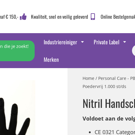
naf € 150,-
Kwaliteit, snel en veilig geleverd
Online Bestelgema
Industriereiniger
Private Label
 die je zoekt!
Merken
Home
/
Personal Care - P
Poedervrij 1.000 st/ds
Nitril Handsc
Voldoet aan de vo
CE 0321 Categori