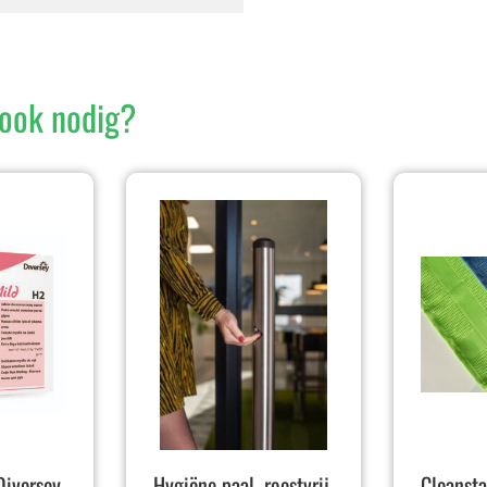
ook nodig?
iversey
Hygiëne paal, roestvrij
Cleansta