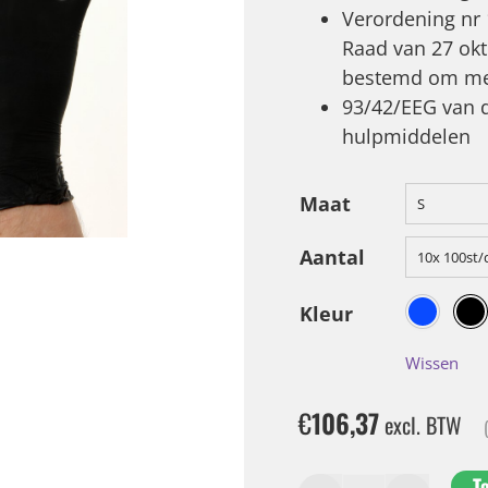
Verordening nr
Raad van 27 ok
bestemd om met
93/42/EEG van d
hulpmiddelen
Maat
S
Aantal
10x 100st/
Kleur
Wissen
€
106,37
excl. BTW
T