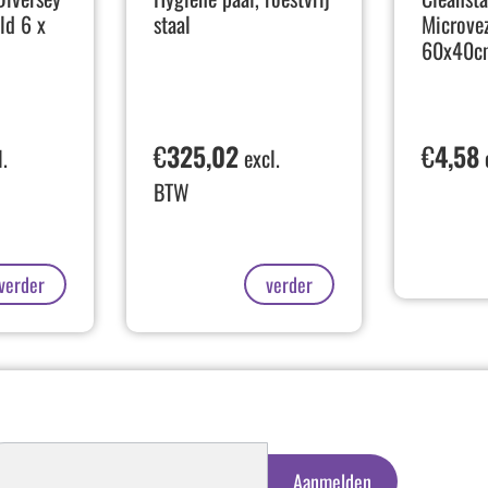
ld 6 x
staal
Microve
60x40c
€
325,02
€
4,58
.
excl.
BTW
verder
verder
schrijven
euwsbrief
Aanmelden