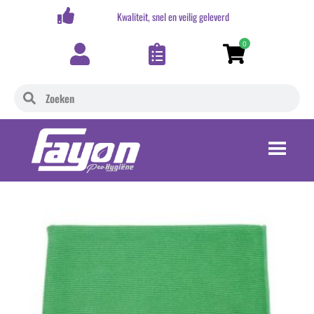
,-
Kwaliteit, snel en veilig geleverd
0