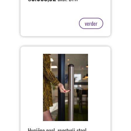
verder
Hygiëne paal, roestvrij staal