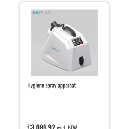
Hygiene spray apparaat
€
3.085,92
excl. BTW