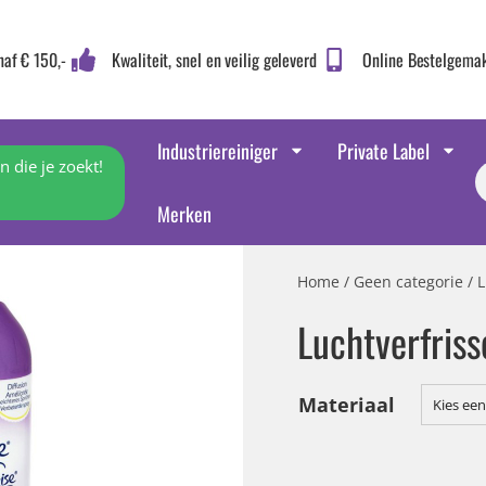
naf € 150,-
Kwaliteit, snel en veilig geleverd
Online Bestelgema
Industriereiniger
Private Label
 die je zoekt!
Merken
Home
/
Geen categorie
/ L
Luchtverfris
Materiaal
Kies een