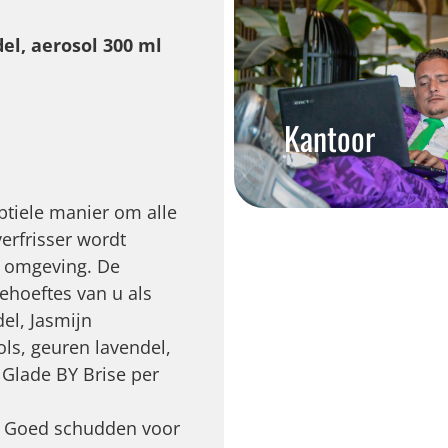
el, aerosol 300 ml
Kantoor
ubtiele manier om alle
verfrisser wordt
re omgeving. De
ehoeftes van u als
el, Jasmijn
ls, geuren lavendel,
Glade BY Brise per
ng Goed schudden voor