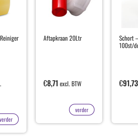
Reiniger
Aftapkraan 20Ltr
Schort –
100st/d
€
8,71
€
91,7
.
excl. BTW
verder
verder