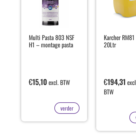
Multi Pasta 803 NSF
Karcher RM81 
H1 – montage pasta
20Ltr
€
15,10
€
194,31
excl. BTW
excl
BTW
verder