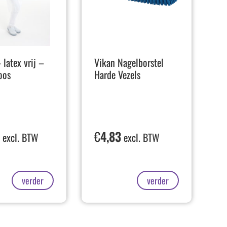
 latex vrij –
Vikan Nagelborstel
oos
Harde Vezels
3
€
4,83
excl. BTW
excl. BTW
verder
verder