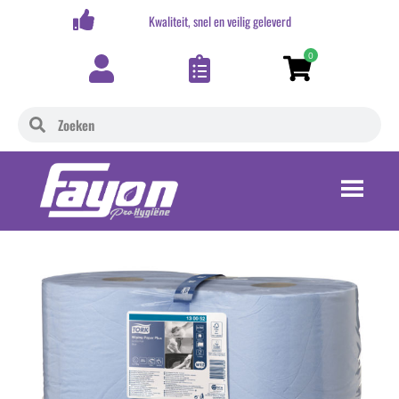
,-
Kwaliteit, snel en veilig geleverd
0