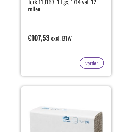
Tork 110163, 1 Lgs, 1714 vel, 12
rollen
€
107,53
excl. BTW
verder