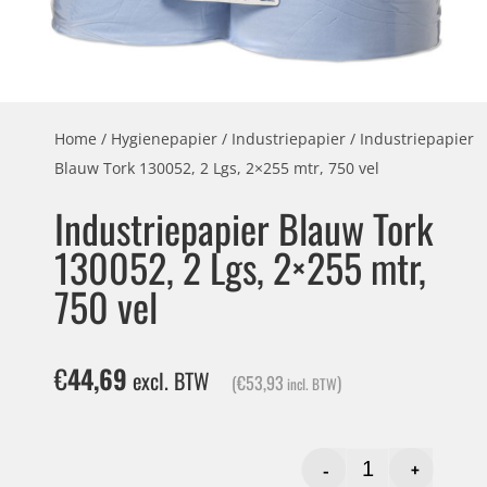
Home
/
Hygienepapier
/
Industriepapier
/ Industriepapier
Blauw Tork 130052, 2 Lgs, 2×255 mtr, 750 vel
Industriepapier Blauw Tork
130052, 2 Lgs, 2×255 mtr,
750 vel
€
44,69
excl. BTW
(
€
53,93
)
incl. BTW
-
+