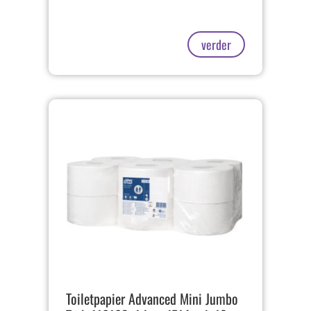
verder
Toiletpapier Advanced Mini Jumbo