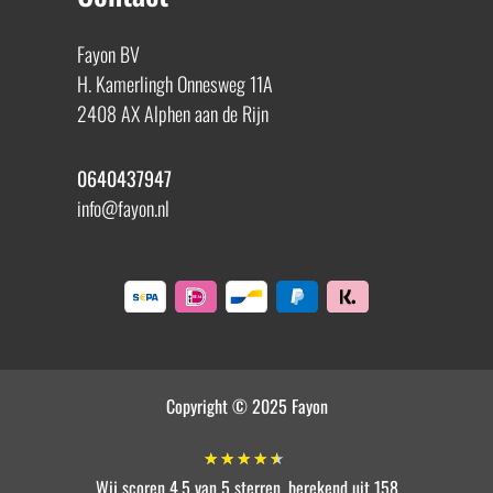
Fayon BV
H. Kamerlingh Onnesweg 11A
2408 AX Alphen aan de Rijn
0640437947
info@fayon.nl
Copyright © 2025 Fayon
★
★
★
★
★
Wij scoren 4.5 van 5 sterren, berekend uit 158