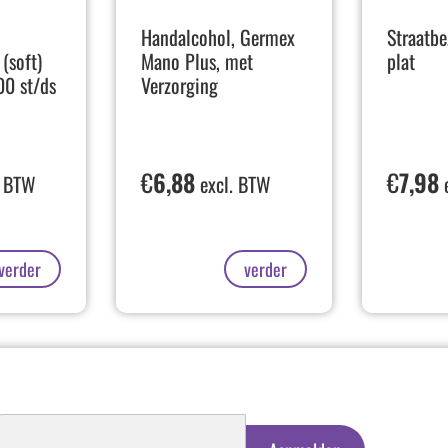
Handalcohol, Germex
Straatb
(soft)
Mano Plus, met
plat
00 st/ds
Verzorging
€
6,88
€
7,98
. BTW
excl. BTW
e
verder
verder
schrijven
euwsbrief