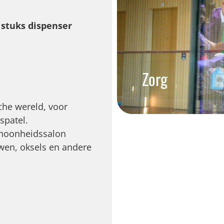
stuks dispenser
Zorg
che wereld, voor
spatel.
choonheidssalon
wen, oksels en andere