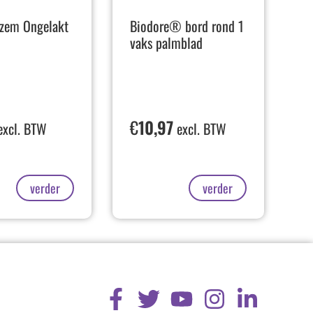
ezem Ongelakt
Biodore® bord rond 1
vaks palmblad
€
10,97
xcl. BTW
excl. BTW
verder
verder