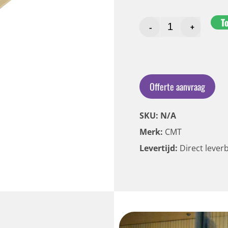
T
-
+
Offerte aanvraag
SKU: N/A
Merk:
CMT
Levertijd:
Direct lever