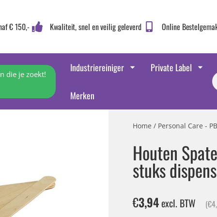
naf € 150,-
Kwaliteit, snel en veilig geleverd
Online Bestelgema
Industriereiniger
Private Label
 die je zoekt!
Merken
Home
/
Personal Care - P
Houten Spat
stuks dispens
€
3,94
excl. BTW
(
€
4