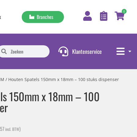
0
Branches
k
Klantenservice
BM
/ Houten Spatels 150mm x 18mm – 100 stuks dispenser
els 150mm x 18mm – 100
er
,57
)
incl. BTW