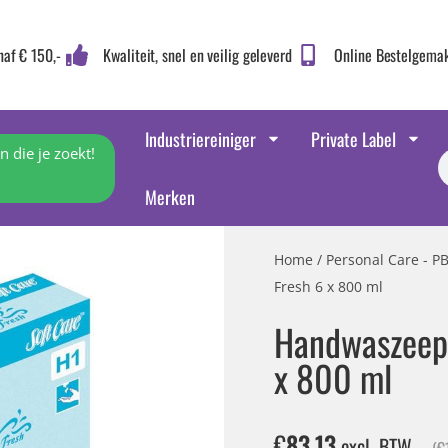
naf € 150,-
Kwaliteit, snel en veilig geleverd
Online Bestelgema
Industriereiniger
Private Label
 die je zoekt!
Merken
Home
/
Personal Care - P
Fresh 6 x 800 ml
Handwaszeep 
x 800 ml
€
83,13
excl. BTW
(
€