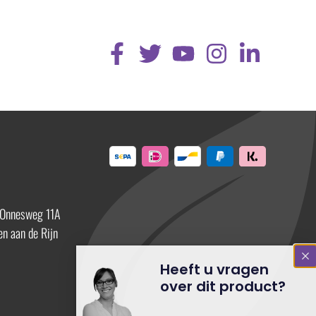
 Onnesweg 11A
n aan de Rijn
Heeft u vragen
over dit product?
Neem dan contact op