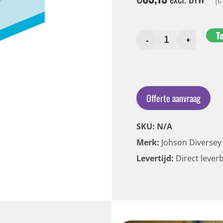
T
-
+
Offerte aanvraag
SKU: N/A
Merk:
Johson Diversey
Levertijd:
Direct lever