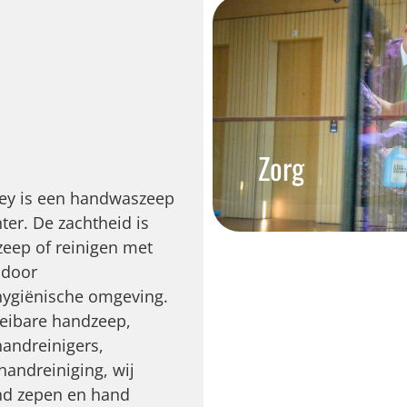
Zorg
sey is een handwaszeep
ter. De zachtheid is
eep of reinigen met
 door
 hygiënische omgeving.
oeibare handzeep,
handreinigers,
handreiniging, wij
and zepen en hand