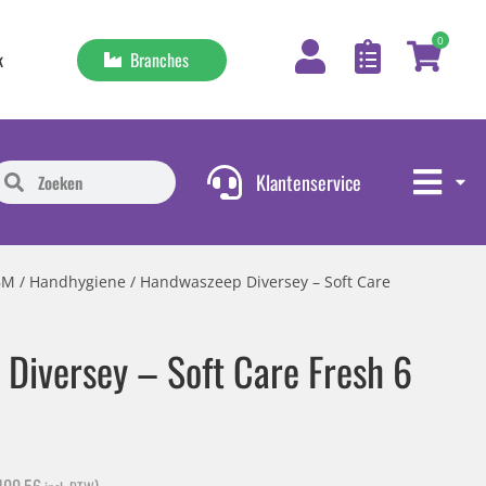
0
Branches
k
Klantenservice
BM
/
Handhygiene
/ Handwaszeep Diversey – Soft Care
Diversey – Soft Care Fresh 6
100,56
)