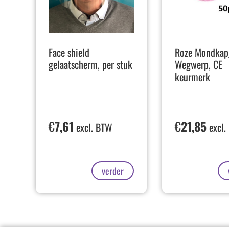
Face shield
Roze Mondkap
gelaatscherm, per stuk
Wegwerp, CE
keurmerk
€
7,61
€
21,85
excl. BTW
excl.
verder