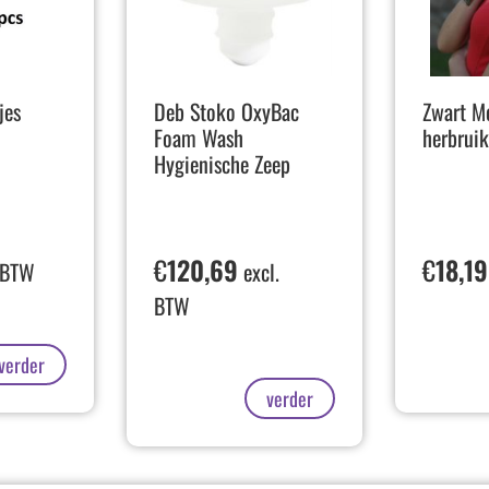
jes
Deb Stoko OxyBac
Zwart M
Foam Wash
herbrui
Hygienische Zeep
€
120,69
€
18,19
 BTW
excl.
BTW
verder
verder