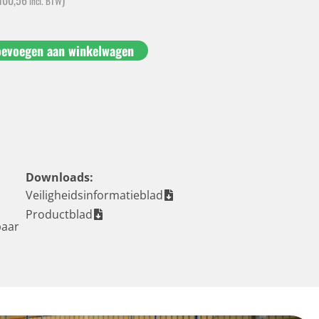
incl. BTW
oevoegen aan winkelwagen
Downloads:
Veiligheidsinformatieblad
Productblad
baar