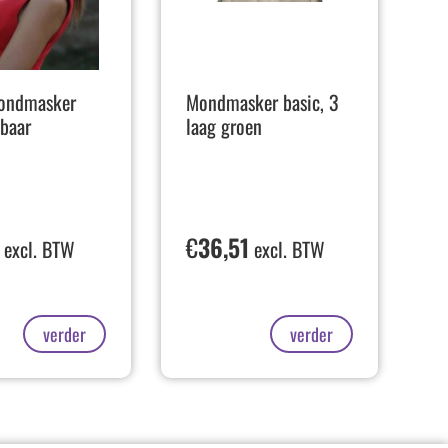
ondmasker
Mondmasker basic, 3
kbaar
laag groen
€
36,51
excl. BTW
excl. BTW
verder
verder