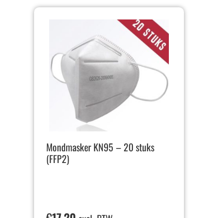
Mondmasker KN95 – 20 stuks
(FFP2)
€
17,20