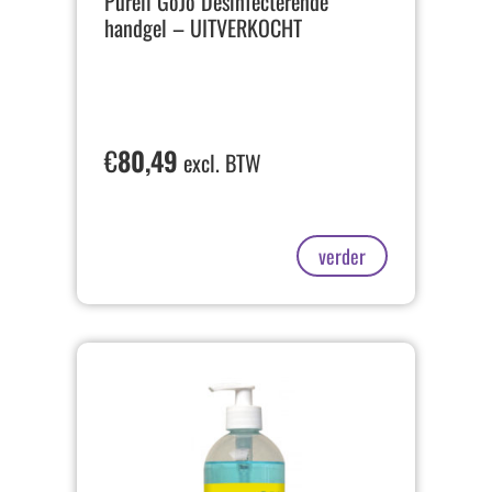
Purell GoJo Desinfecterende
handgel – UITVERKOCHT
€
80,49
excl. BTW
verder