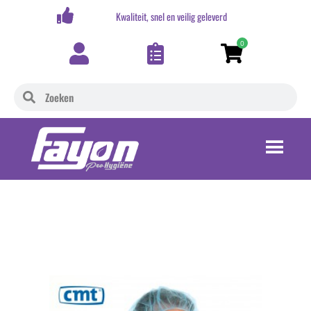
,-
Kwaliteit, snel en veilig geleverd
0