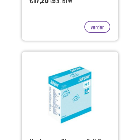
excl. BTW
verder