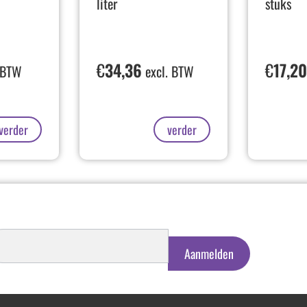
liter
stuks
€
34,36
€
17,2
 BTW
excl. BTW
verder
verder
schrijven
euwsbrief
Aanmelden