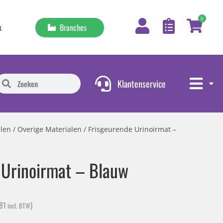
0
Branches
k
Klantenservice
len
/
Overige Materialen
/ Frisgeurende Urinoirmat –
 Urinoirmat – Blauw
81
)
incl. BTW