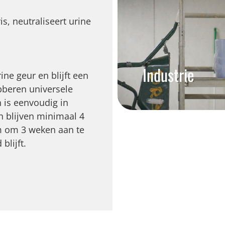
s, neutraliseert urine
Industrie
ine geur en blijft een
ubberen universele
 is eenvoudig in
n blijven minimaal 4
am om 3 weken aan te
lijft.