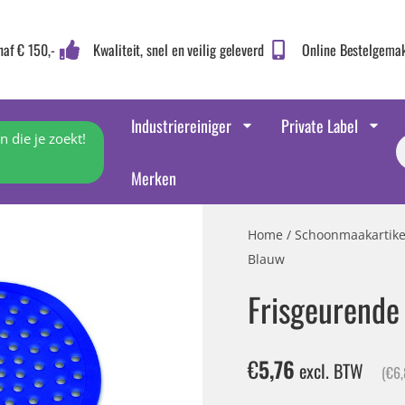
naf € 150,-
Kwaliteit, snel en veilig geleverd
Online Bestelgema
Industriereiniger
Private Label
 die je zoekt!
Merken
Home
/
Schoonmaakartike
Blauw
Frisgeurende
€
5,76
excl. BTW
(
€
6,