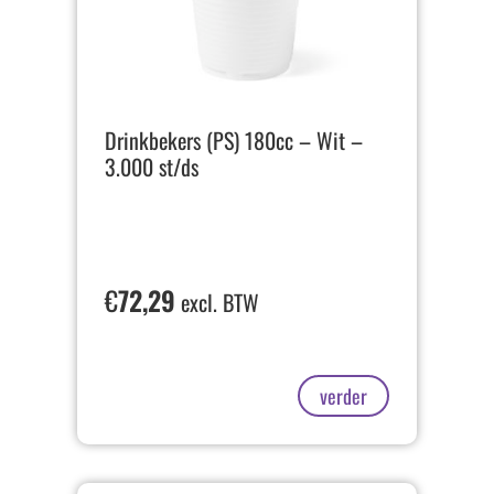
Drinkbekers (PS) 180cc – Wit –
3.000 st/ds
€
72,29
excl. BTW
verder