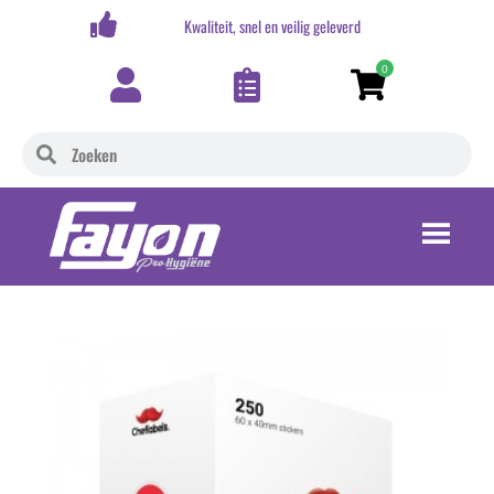
,-
Kwaliteit, snel en veilig geleverd
0