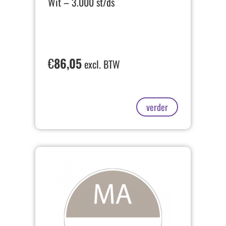
Wit – 3.000 st/ds
€
86,05
excl. BTW
verder