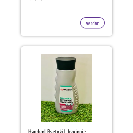
verder
Handgel Bactokil, hygienic