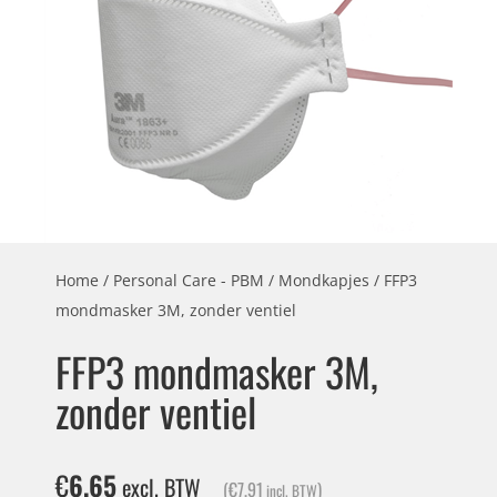
Home
/
Personal Care - PBM
/
Mondkapjes
/ FFP3
mondmasker 3M, zonder ventiel
FFP3 mondmasker 3M,
zonder ventiel
€
6,65
excl. BTW
(
€
7,91
)
incl. BTW