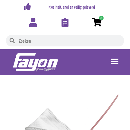
,-
Kwaliteit, snel en veilig geleverd
0