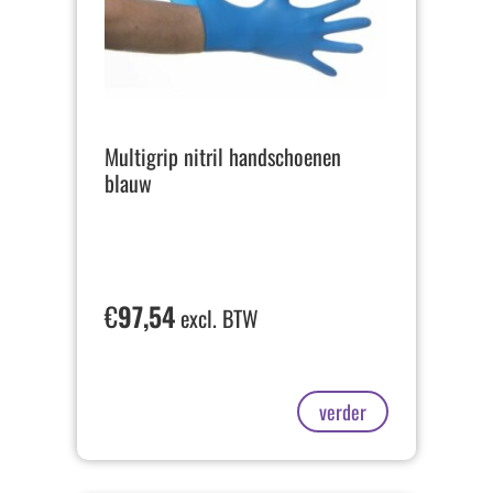
Multigrip nitril handschoenen
blauw
€
97,54
excl. BTW
verder