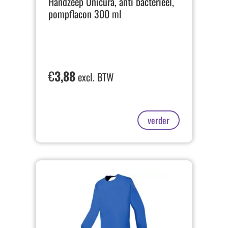
Handzeep Unicura, anti bacterieel,
pompflacon 300 ml
€
3,88
excl. BTW
verder