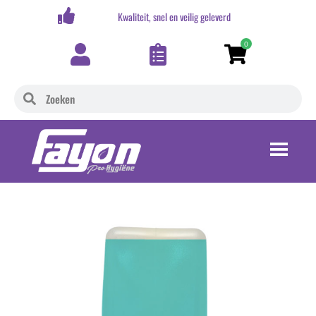
,-
Kwaliteit, snel en veilig geleverd
0