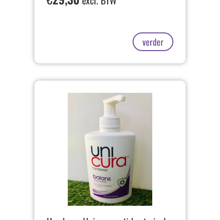
excl. BTW
verder