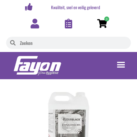
,-
Kwaliteit, snel en veilig geleverd
0