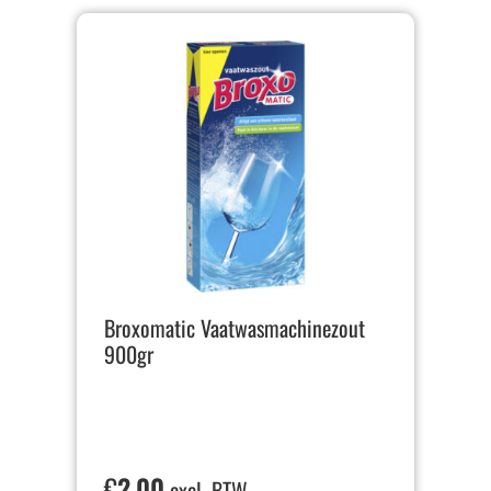
Broxomatic Vaatwasmachinezout
900gr
€
2,00
excl. BTW