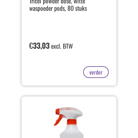
Tricel powder dose, witte
waspoeder pods, 80 stuks
€
33,03
excl. BTW
verder