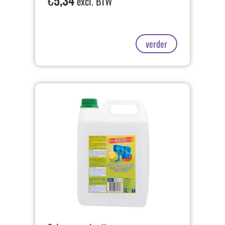
€
5,34
excl. BTW
verder