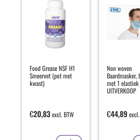
Food Grease NSF H1
Non woven
Smeervet (pot met
Baardmasker, 
kwast)
met 1 elastiek
UITVERKOOP
€
20,83
€
44,89
excl. BTW
excl