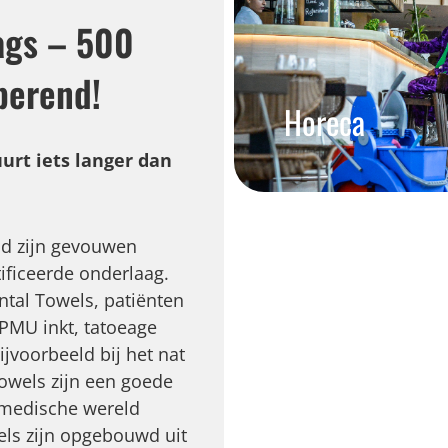
ags – 500
rberend!
Horeca
urt iets langer dan
md zijn gevouwen
ificeerde onderlaag.
ntal Towels, patiënten
PMU inkt, tatoeage
ijvoorbeeld bij het nat
towels zijn een goede
 medische wereld
ls zijn opgebouwd uit