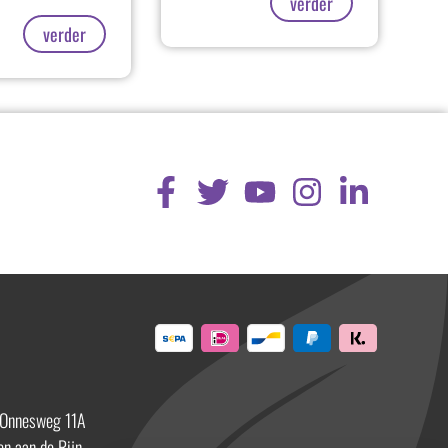
verder
verder
 Onnesweg 11A
n aan de Rijn