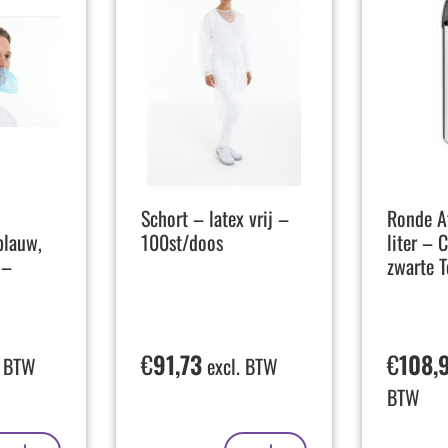
Schort – latex vrij –
Ronde A
blauw,
100st/doos
liter –
 –
zwarte 
€
91,73
€
108,
. BTW
excl. BTW
BTW