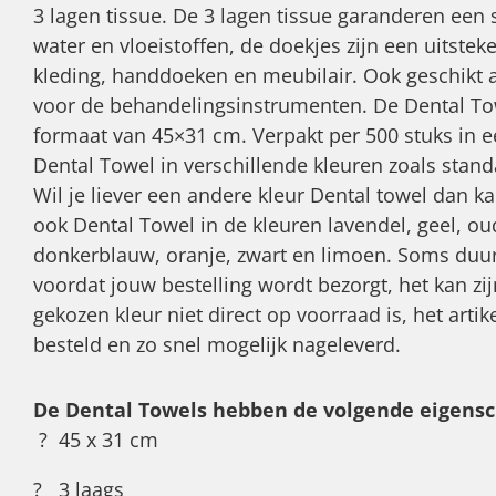
3 lagen tissue. De 3 lagen tissue garanderen een
water en vloeistoffen, de doekjes zijn een uitst
kleding, handdoeken en meubilair. Ook geschikt 
voor de behandelingsinstrumenten. De Dental T
formaat van 45×31 cm. Verpakt per 500 stuks in e
Dental Towel in verschillende kleuren zoals stand
Wil je liever een andere kleur Dental towel dan ka
ook Dental Towel in de kleuren lavendel, geel, oud
donkerblauw, oranje, zwart en limoen. Soms duurt
voordat jouw bestelling wordt bezorgt, het kan zij
gekozen kleur niet direct op voorraad is, het arti
besteld en zo snel mogelijk nageleverd.
De Dental Towels hebben de volgende eigens
? 45 x 31 cm
? 3 laags