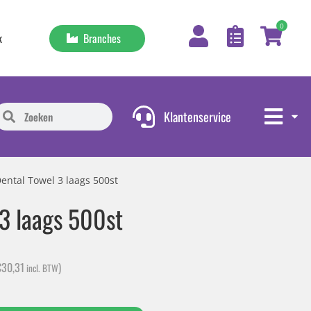
0
Branches
k
Klantenservice
ental Towel 3 laags 500st
 3 laags 500st
€
30,31
)
incl. BTW