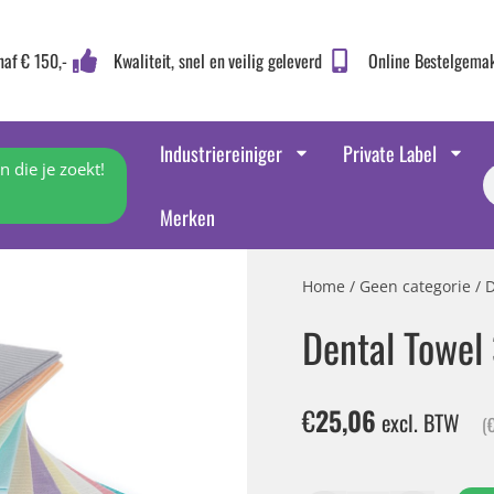
naf € 150,-
Kwaliteit, snel en veilig geleverd
Online Bestelgema
Industriereiniger
Private Label
 die je zoekt!
Merken
Home
/
Geen categorie
/ D
Dental Towel
€
25,06
excl. BTW
(