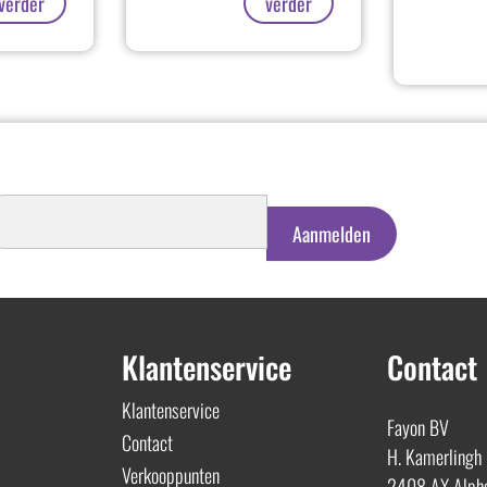
verder
verder
schrijven
euwsbrief
Aanmelden
Klantenservice
Contact
Klantenservice
Fayon BV
Contact
H. Kamerlingh
Verkooppunten
2408 AX Alphe