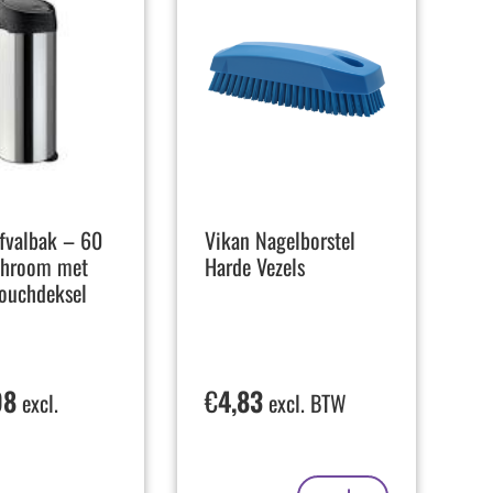
fvalbak – 60
Vikan Nagelborstel
 Chroom met
Harde Vezels
Touchdeksel
98
€
4,83
excl.
excl. BTW