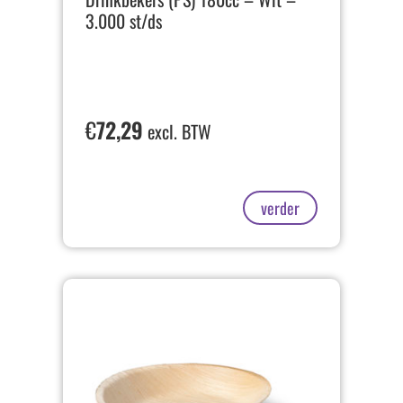
3.000 st/ds
€
72,29
excl. BTW
verder