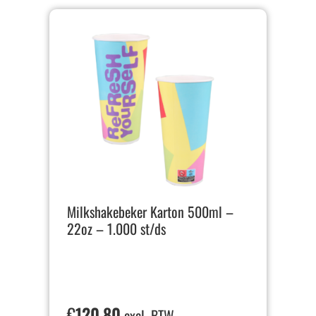
Milkshakebeker Karton 500ml –
22oz – 1.000 st/ds
€
120,80
excl. BTW