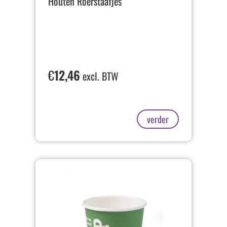
Houten Roerstaafjes
€
12,46
excl. BTW
verder