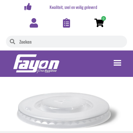
,-
Kwaliteit, snel en veilig geleverd
0