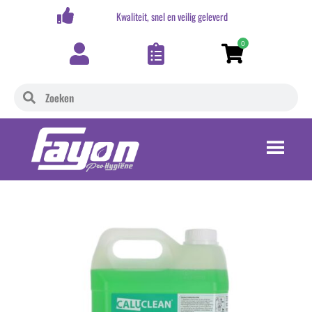
,-
Kwaliteit, snel en veilig geleverd
0