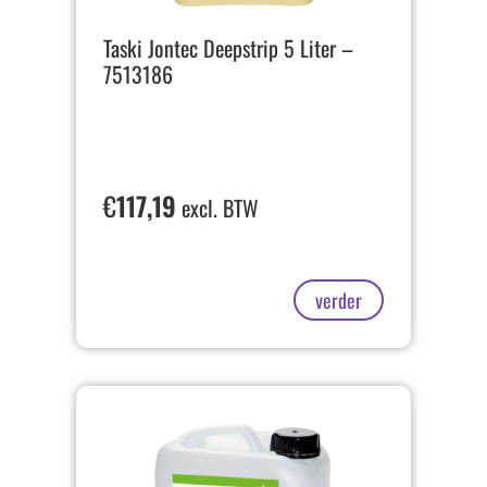
Taski Jontec Deepstrip 5 Liter –
7513186
€
117,19
excl. BTW
verder