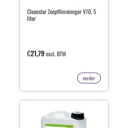
Cleanstar Zeepfilmreiniger V70, 5
liter
€
21,79
excl. BTW
verder