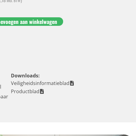
incl. BTW
oevoegen aan winkelwagen
Downloads:
Veiligheidsinformatieblad
l
Productblad
baar