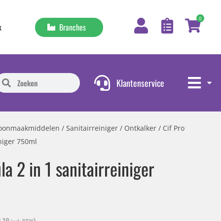
0
Branches
k
Klantenservice
hoonmaakmiddelen
/
Sanitairreiniger
/
Ontkalker
/ Cif Pro
iniger 750ml
la 2 in 1 sanitairreiniger
1,18
)