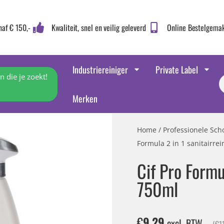
naf € 150,-
Kwaliteit, snel en veilig geleverd
Online Bestelgema
Industriereiniger
Private Label
 die je zoekt!
Merken
Home
/
Professionele Sc
Formula 2 in 1 sanitairre
Cif Pro Formu
750ml
€
9,29
excl. BTW
(
€
1