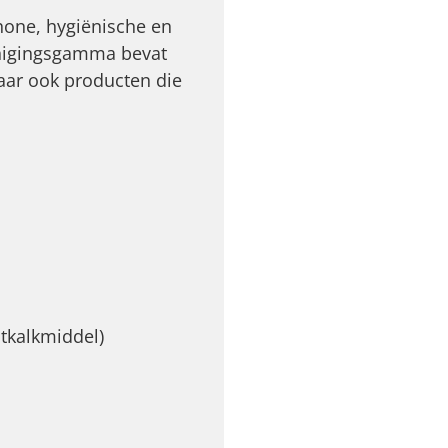
hone, hygiënische en
einigingsgamma bevat
aar ook producten die
ntkalkmiddel)