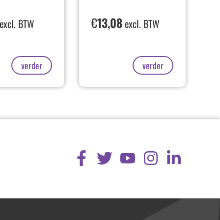
€
13,08
excl. BTW
excl. BTW
verder
verder