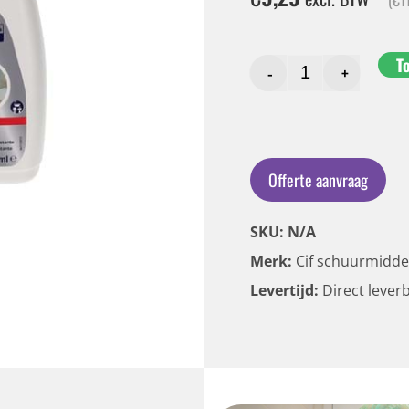
T
-
+
Offerte aanvraag
SKU: N/A
Merk:
Cif schuurmidde
Levertijd:
Direct lever