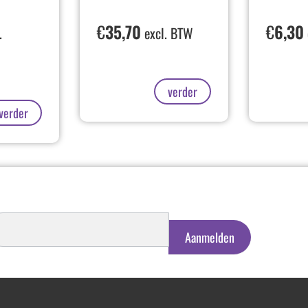
€
35,70
€
6,30
.
excl. BTW
verder
verder
schrijven
euwsbrief
Aanmelden