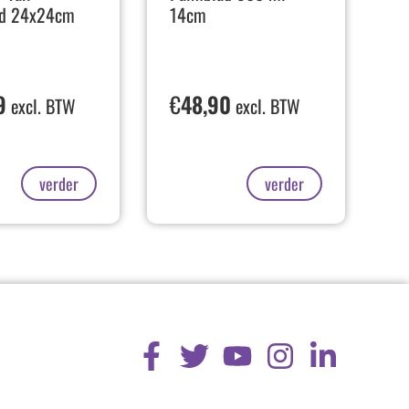
ad 24x24cm
14cm
9
€
48,90
excl. BTW
excl. BTW
verder
verder