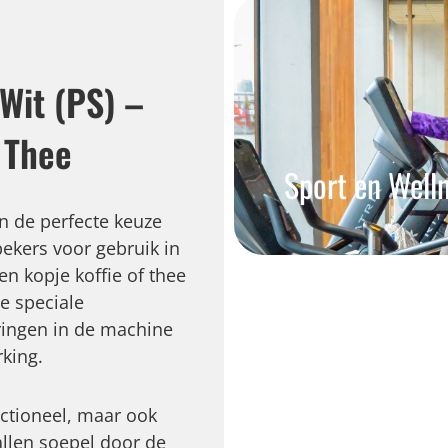
Wit (PS) –
 Thee
Sport en Well
n de perfecte keuze
ekers voor gebruik in
en kopje koffie of thee
de speciale
oringen in de machine
king.
nctioneel, maar ook
allen soepel door de