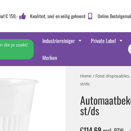
naf € 150,-
Kwaliteit, snel en veilig geleverd
Online Bestelgema
Industriereiniger
Private Label
 die je zoekt!
Merken
Home
/
Food disposables
st/ds
Automaatbek
st/ds
€
114,69
excl. BTW
(