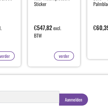
Sticker
Palmbl
€
547,82
€
60,3
.
excl.
BTW
verder
verder
schrijven
euwsbrief
Aanmelden