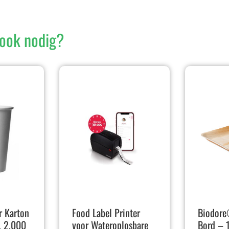
ook nodig?
 Karton
Food Label Printer
Biodore
 2.000
voor Wateroplosbare
Bord – 