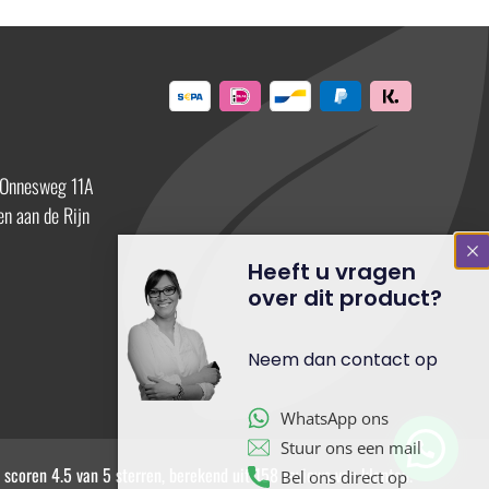
 Onnesweg 11A
n aan de Rijn
Heeft u vragen
over dit product?
Neem dan contact op
WhatsApp ons
Stuur ons een mail
Bel ons direct op
 scoren 4.5 van 5 sterren, berekend uit 158 reviews van klanten.