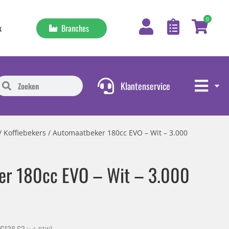
0
Branches
k
Klantenservice
/
Koffiebekers
/ Automaatbeker 180cc EVO – Wit – 3.000
er 180cc EVO – Wit – 3.000
€
138,63
)