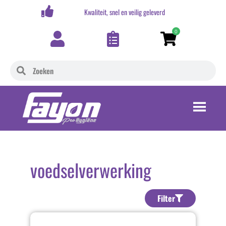
,-
Kwaliteit, snel en veilig geleverd
0
voedselverwerking
Filter